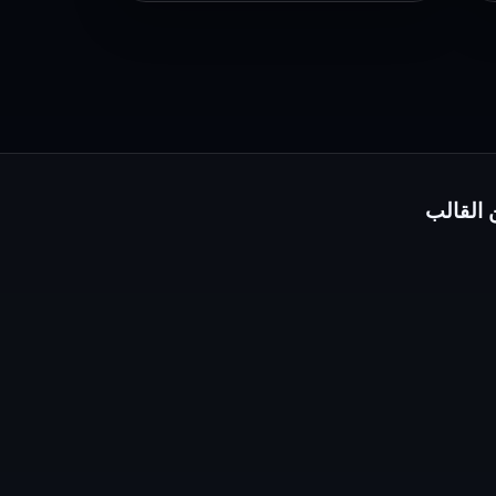
–
وى
سيما
القالب