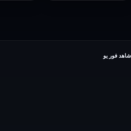
–
–
وى
وى
سيما
سيما
شاهد فور يو