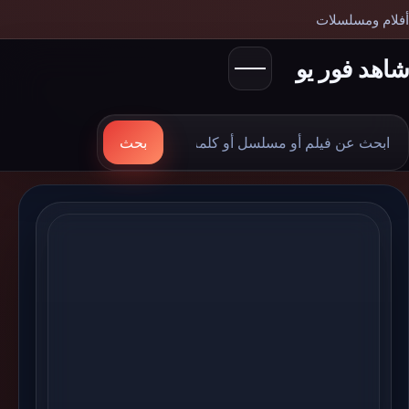
أفلام ومسلسلات
شاهد فور يو
بحث
بحث