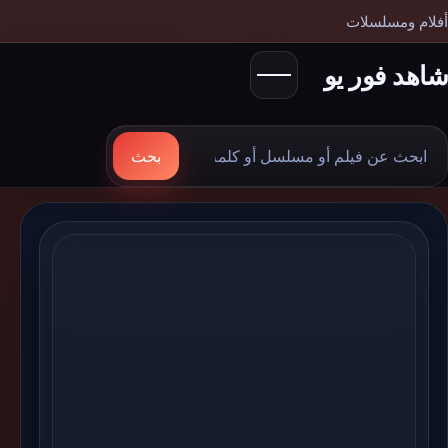
أفلام ومسلسلات
شاهد فور يو
بحث
بحث