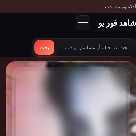
أفلام ومسلسلات
شاهد فور يو
بحث
بحث