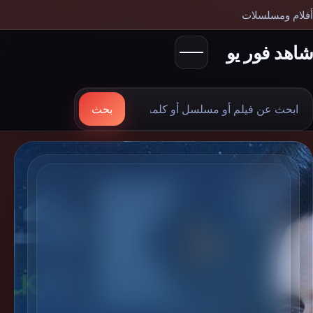
أفلام ومسلسلات
شاهد فور يو
بحث
بحث