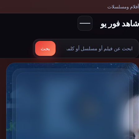
أفلام ومسلسلات
شاهد فور يو
بحث
بحث