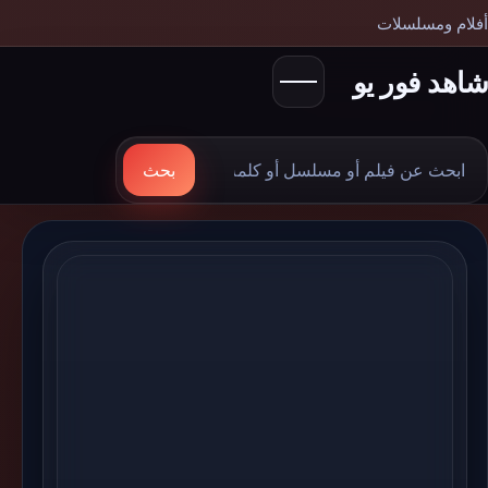
أفلام ومسلسلات
شاهد فور يو
بحث
بحث