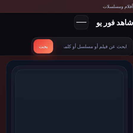
أفلام ومسلسلات
شاهد فور يو
بحث
بحث