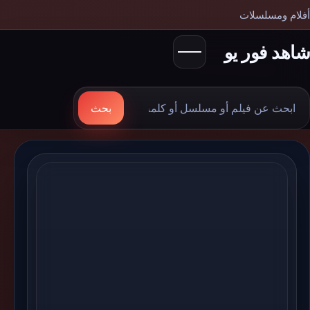
أفلام ومسلسلات
شاهد فور يو
بحث
بحث