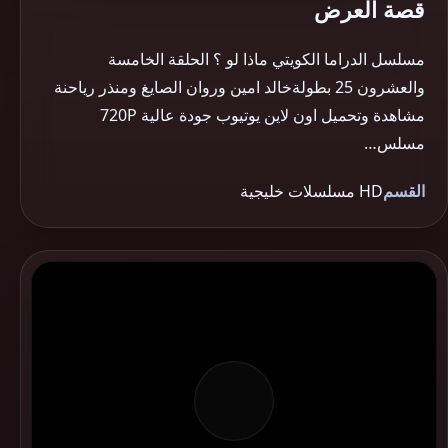
قصة العرض
مسلسل الدراما الكويتي ماذا لو ؟ الحلقة الخامسة
والعشرون 25 بطولةخالد امين وروان الصايغ ومنذر رياحنة
مشاهدة وتحميل اون لاين يوتيوب جودة عالية 720P
مسلس…
القسم
HD مسلسلات خليجية