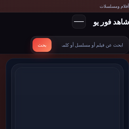
أفلام ومسلسلات
شاهد فور يو
بحث
بحث