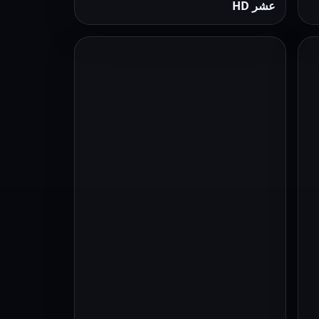
عشر HD