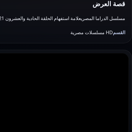
قصة العرض
مسلسل الدراما المصريعلامة استفهام الحلقة الحادية والعشرون 21 بطولةمحمد رجب وميرهان حسين وادوارد مشاهدة وتحميل اون لاين يوتيوب جودة عالية 720P مسلسلات …
القسم
HD مسلسلات مصرية