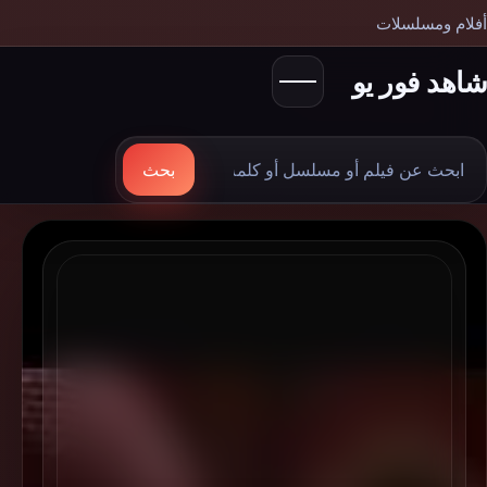
أفلام ومسلسلات
شاهد فور يو
بحث
بحث