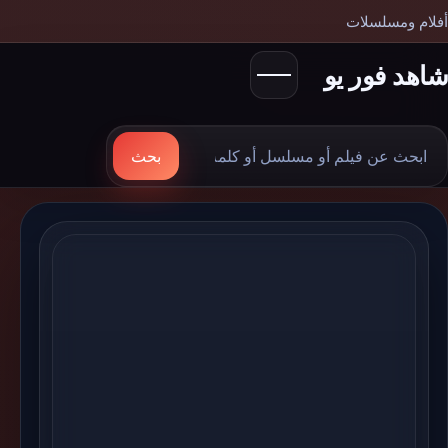
أفلام ومسلسلات
شاهد فور يو
بحث
بحث