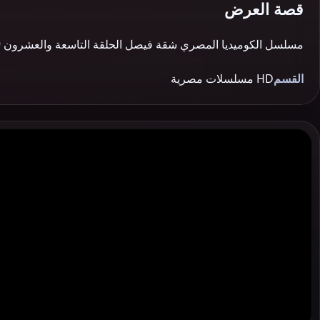
قصة العرض
مسلسل الكوميديا المصري شقة فيصل الحلقة التاسعة والعشرون 29 بطولة كريم محمود عبدالعزيز مشاهدة وتحميل اون لاين يوتيوب جودة عالية 720P مسلسلات مصرية 2018…
القسم
HD مسلسلات مصرية