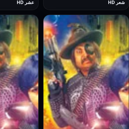
شعر HD
عشر HD