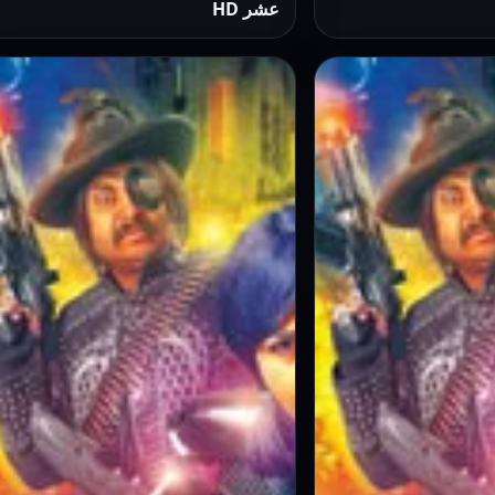
عشر HD