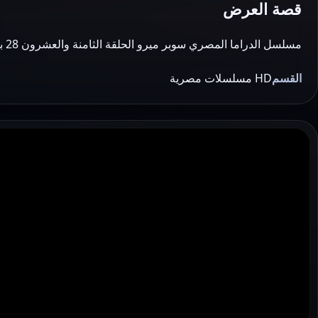
قصة العرض
مسلسل الدراما المصري سوبر ميرو الحلقة الثامنة والعشرون 28 بطولةايمي سمير غانم وسمير غانم وبيومي فؤاد مشاهدة وتحميل اون لاين يوتيوب جودة عالية 720P مسل…
القسم
HD مسلسلات مصرية