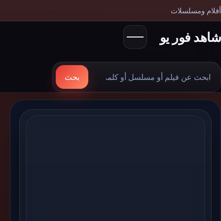
أفلام ومسلسلات
شاهد فور يو
بحث
بحث