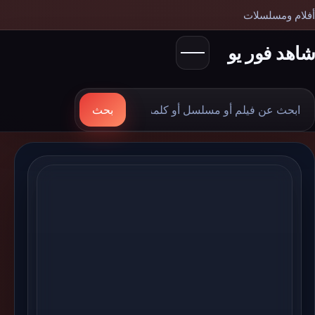
أفلام ومسلسلات
شاهد فور يو
بحث
بحث