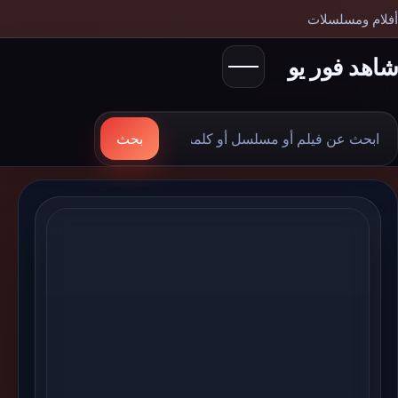
أفلام ومسلسلات
شاهد فور يو
بحث
بحث