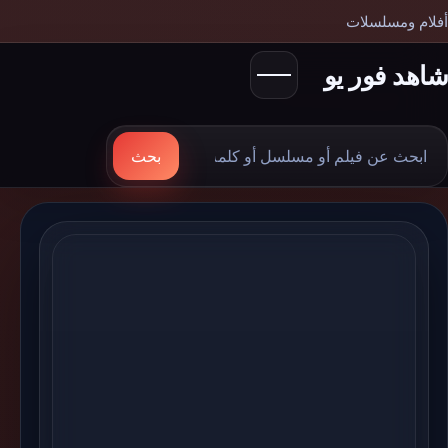
أفلام ومسلسلات
شاهد فور يو
بحث
بحث