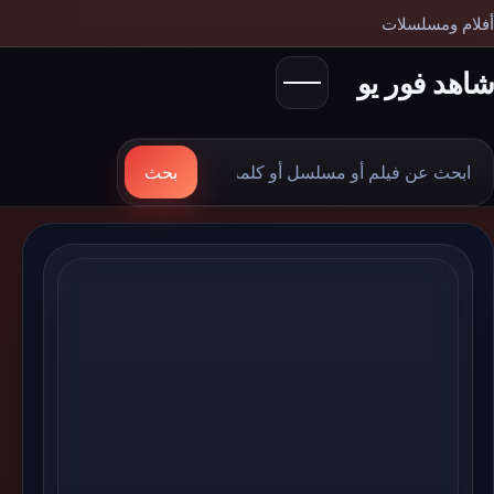
أفلام ومسلسلات
شاهد فور يو
بحث
بحث