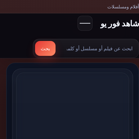
أفلام ومسلسلات
شاهد فور يو
بحث
بحث