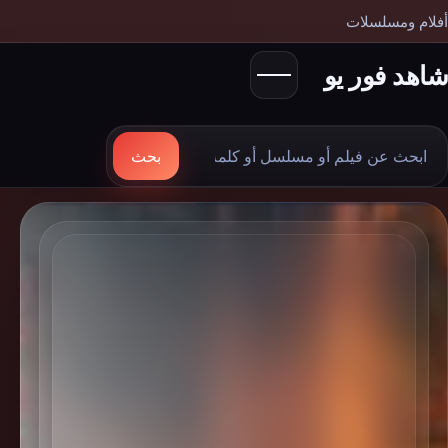
أفلام ومسلسلات
شاهد فور يو
بحث
بحث