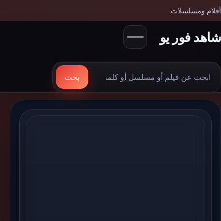
أفلام ومسلسلات
شاهد فور يو
بحث
بحث