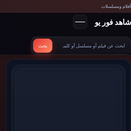
أفلام ومسلسلات
شاهد فور يو
بحث
بحث