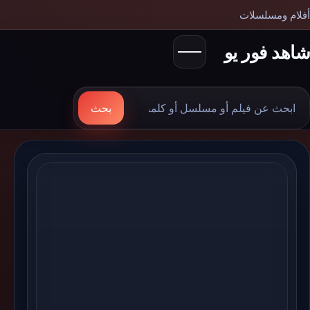
أفلام ومسلسلات
شاهد فور يو
بحث
بحث